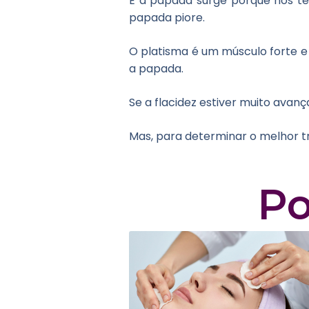
E a papada surge porque nós te
papada piore.
O platisma é um músculo forte e 
a papada.
Se a flacidez estiver muito avan
Mas, para determinar o melhor 
Po