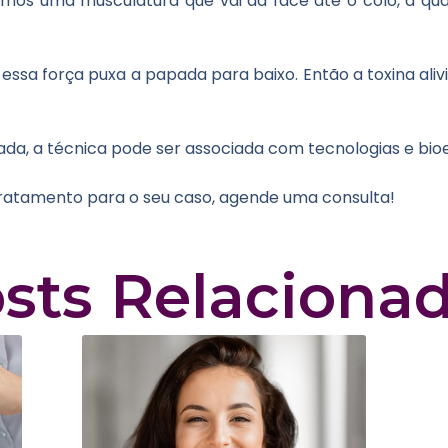
mos uma musculatura que vai da face até o colo, a qual
essa força puxa a papada para baixo. Então a toxina aliv
çada, a técnica pode ser associada com tecnologias e bi
tratamento para o seu caso, agende uma consulta!
sts Relaciona