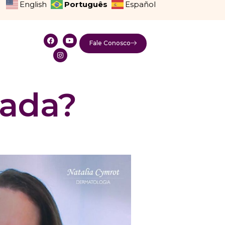
Português
English
Español
Fale Conosco
pada?