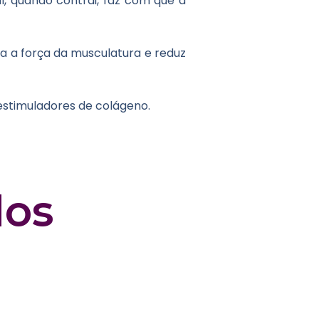
, quando contrai, faz com que a
ia a força da musculatura e reduz
oestimuladores de colágeno.
dos