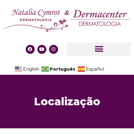
Português
English
Español
L
o
c
a
l
i
z
a
ç
ã
o