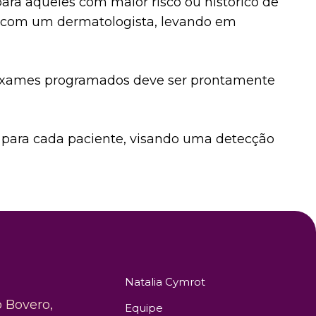
ra aqueles com maior risco ou histórico de
a com um dermatologista, levando em
s exames programados deve ser prontamente
 para cada paciente, visando uma detecção
Natalia Cymrot
o Bovero,
Equipe