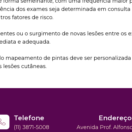
 forma semelhante, com uma frequência maior pa
equência dos exames seja determinada em consult
ros fatores de risco.
tentes ou o surgimento de novas lesões entre o
ediata e adequada.
do mapeamento de pintas deve ser personalizada
lesões cutâneas.
Telefone
Endereço
(11) 3871-5008
Avenida Prof. Alfons