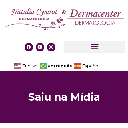
Português
English
Español
S
a
i
u
n
a
M
í
d
i
a