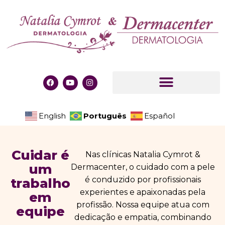
Português
English
Español
C
u
i
d
a
r
é
Nas clínicas Natalia Cymrot &
u
m
Dermacenter, o cuidado com a pele
é conduzido por profissionais
t
r
a
b
a
l
h
o
experientes e apaixonadas pela
e
m
profissão. Nossa equipe atua com
e
q
u
i
p
e
dedicação e empatia, combinando