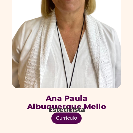
Ana Paula
Albuquerque Mello
Esteticista
Currículo