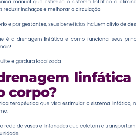
nica manual
que estimula o sistema linfático a
elimin
ra
reduzir inchaços e melhorar a circulação
.
rio
e por
gestantes
, seus benefícios incluem
alívio de de
e é a drenagem linfática e como funciona, seus prin
mais!
ulite e gordura localizada
drenagem linfática
o corpo?
ica terapêutica
que visa
estimular o sistema linfático
, 
smo.
a rede de
vasos e linfonodos
que coletam e transportam 
munidade.