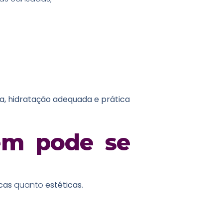
da, hidratação adequada e prática
em pode se
icas
quanto
estéticas
.