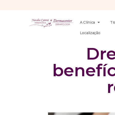
A Clínica
Tr
Localização
Dre
benefíc