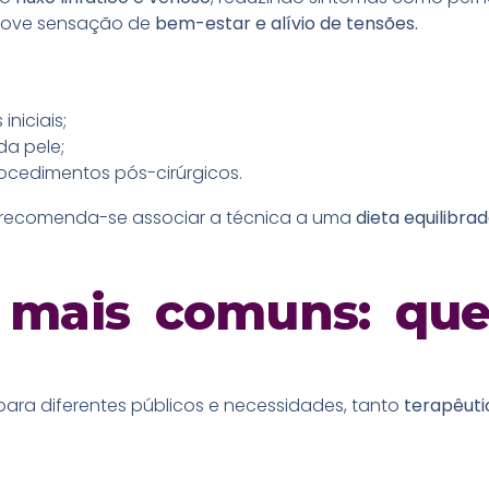
ove sensação de
bem-estar e alívio de tensões.
niciais;
da pele;
ocedimentos pós-cirúrgicos.
s, recomenda-se associar a técnica a uma
dieta equilibra
s mais comuns: qu
para diferentes públicos e necessidades, tanto
terapêut