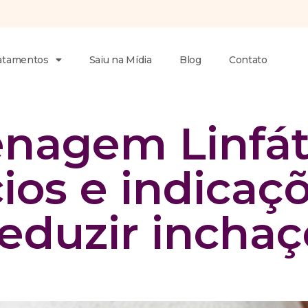
atamentos
Saiu na Mídia
Blog
Contato
nagem Linfát
ios e indicaç
reduzir inchaç