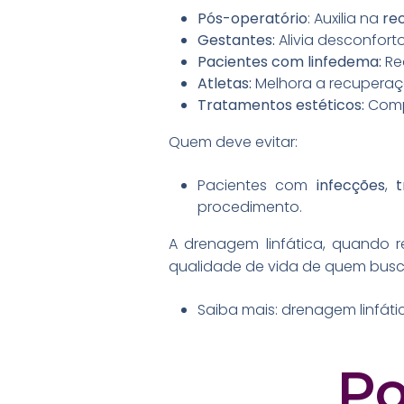
Pós-operatório
: Auxilia na
re
Gestantes:
Alivia desconfort
Pacientes com linfedema:
Red
Atletas:
Melhora a recuperaçã
Tratamentos estéticos:
Compl
Quem deve evitar:
Pacientes com
infecções
,
procedimento.
A drenagem linfática, quando 
qualidade de vida de quem busc
Saiba mais: drenagem linfáti
Po