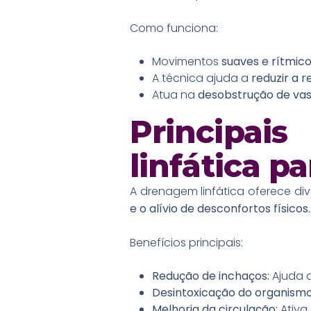
Como funciona:
Movimentos
suaves e rítmic
A técnica ajuda a
reduzir a r
Atua na
desobstrução de vaso
Principa
linfática p
A drenagem linfática oferece di
e o alívio de desconfortos físicos.
Benefícios principais:
Redução de inchaços:
Ajuda a
Desintoxicação do organism
Melhoria da circulação:
Ativa