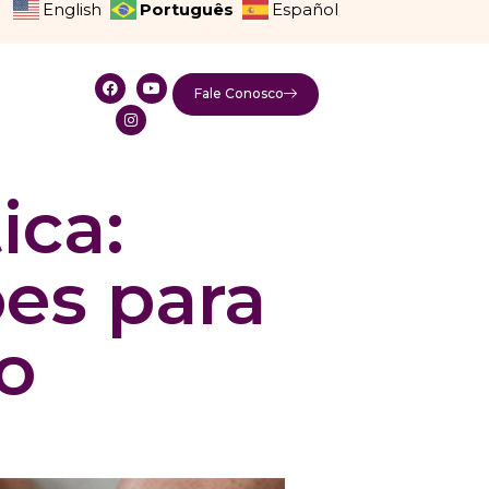
Português
English
Español
Fale Conosco
ica:
ões para
o