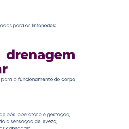
lados para os
linfonodos
;
.
 drenagem
ar
o para o
funcionamento do corpo
de pós-operatório e gestação;
do a sensação de leveza;
nas cansadas;