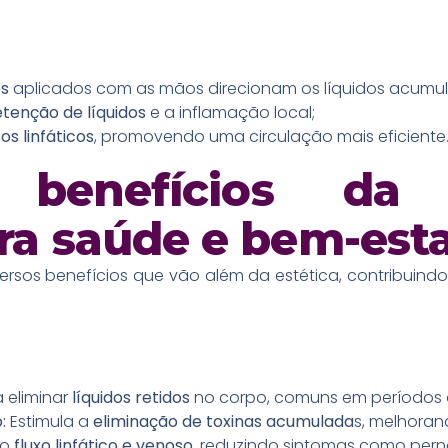
os
aplicados com as mãos direcionam os líquidos acumu
etenção de líquidos
e a inflamação local;
s linfáticos
, promovendo uma circulação mais eficiente
is benefícios da
ara saúde e bem-est
versos benefícios que vão além da estética, contribuind
 eliminar
líquidos retidos
no corpo, comuns em períodos 
o:
Estimula a
eliminação de toxinas acumulada
s, melhoran
 o
fluxo linfático e venoso
, reduzindo sintomas como per