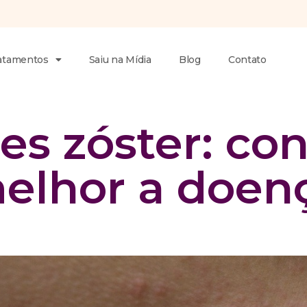
atamentos
Saiu na Mídia
Blog
Contato
es zóster: co
elhor a doen