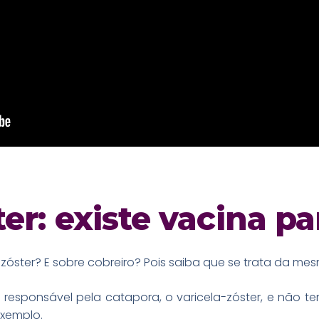
er: existe vacina p
zóster? E sobre cobreiro? Pois saiba que se trata da m
responsável pela catapora, o varicela-zóster, e não t
exemplo.