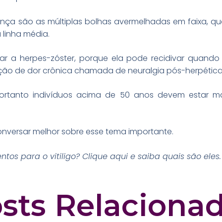
oença são as múltiplas bolhas avermelhadas em faixa, q
 linha média.
atar a herpes-zóster, porque ela pode recidivar quan
ção de dor crônica chamada de neuralgia pós-herpética
portanto indivíduos acima de 50 anos devem estar ma
nversar melhor sobre esse tema importante.
tos para o vitiligo? Clique
aqui
e saiba quais são eles.
sts Relaciona