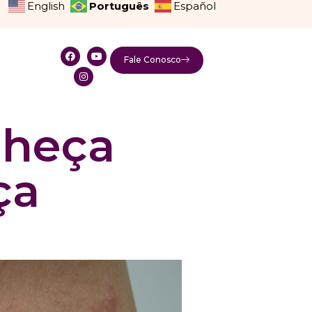
Português
English
Español
Fale Conosco
nheça
ça