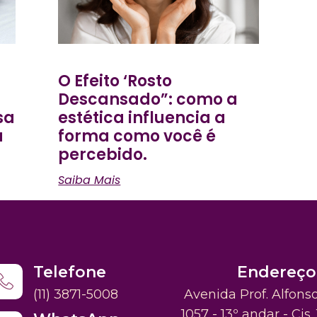
O Efeito ‘Rosto
Descansado”: como a
sa
estética influencia a
a
forma como você é
percebido.
Saiba Mais
Telefone
Endereço
(11) 3871-5008
Avenida Prof. Alfons
1057 - 13º andar - Cjs. 