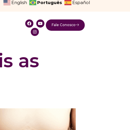
Português
English
Español
Fale Conosco
is as