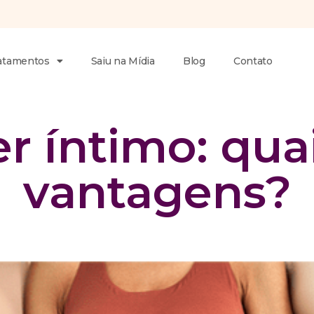
atamentos
Saiu na Mídia
Blog
Contato
r íntimo: qua
vantagens?