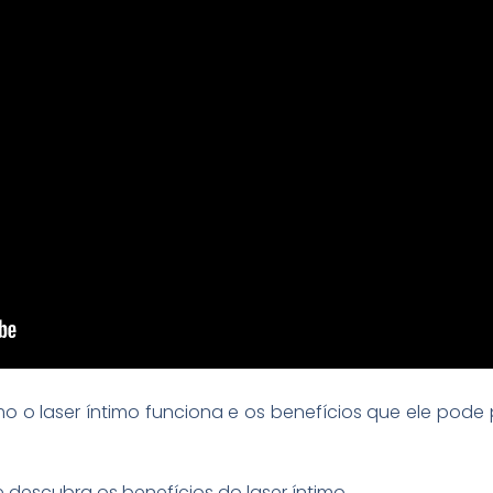
mo o laser íntimo funciona e os benefícios que ele pod
 descubra os benefícios do laser íntimo