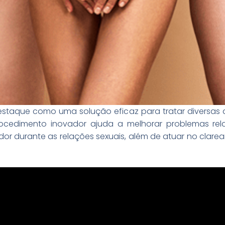
staque como uma solução eficaz para tratar diversas 
 procedimento inovador ajuda a melhorar problemas 
e dor durante as relações sexuais, além de atuar no clar