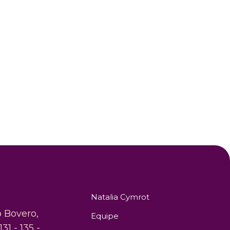
Natalia Cymrot
o Bovero,
Equipe
131 - 135 -