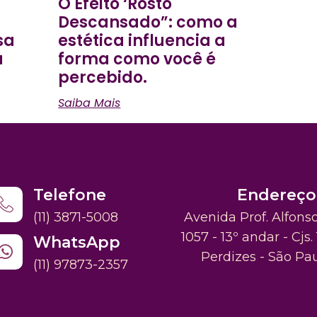
O Efeito ‘Rosto
Descansado”: como a
sa
estética influencia a
a
forma como você é
percebido.
Saiba Mais
Telefone
Endereço
(11) 3871-5008
Avenida Prof. Alfons
1057 - 13º andar - Cjs. 
WhatsApp
Perdizes - São Pa
(11) 97873-2357