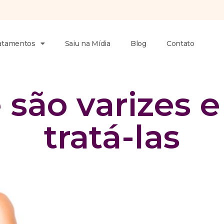
atamentos
Saiu na Mídia
Blog
Contato
 são varizes 
tratá-las