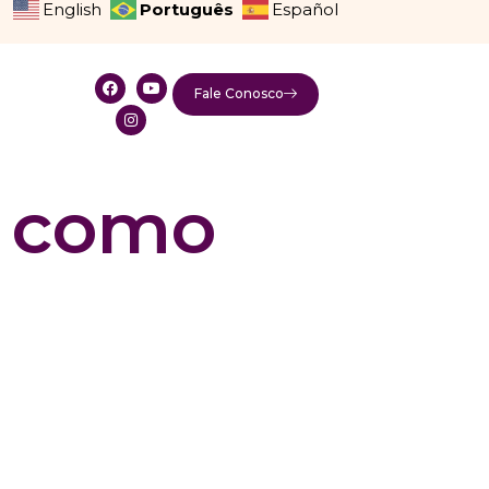
Português
English
Español
Fale Conosco
e como