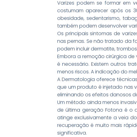
Varizes podem se formar em ve
costumam aparecer após os 30
obesidade, sedentarismo, taba
também podem desenvolver vari
Os principais sintomas de vari
nas pernas. Se não tratado da 
podem incluir dermatite, trombos
Embora a remoção cirúrgica de
é necessário. Existem outros t
menos riscos. A indicação do me
A Dermatologia oferece técnicas
que um produto é injetado nas v
eliminando os efeitos danosos da
Um método ainda menos invasivo 
de última geração Fotona é o q
atinge exclusivamente a veia d
recuperação é muito mais rápid
significativa.