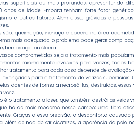
ias superficiais ou mais profundas, apresentando dif
 anos de idade. Embora tenham forte fator genétic
gismo e outros fatores. Além disso, grávidas e pesso
zes.
zes são: queimação, inchaço e coceira na área acometi
forma mais adequada, o problema pode gerar complicaçõ
e, hemorragia ou úlcera.
 vasos comprometidos seja o tratamento mais popularm
ratamentos minimamente invasivos para varizes, todos b
lhor tratamento para cada caso depende de avaliação e
 avançadas para o tratamento de varizes superficiais. 
eias doentes de forma a necrosá-las; destruídas, essas
 variz.
é o tratamento a laser, que também destrói as veias var
ue há de mais moderno nesse campo: uma fibra ótica f
oente. Graças a essa precisão, o desconforto causado 
a. Além de não deixar cicatrizes, a aparência da pele 