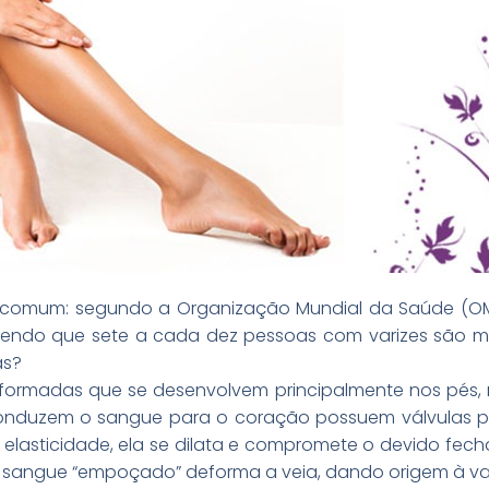
 comum: segundo a Organização Mundial da Saúde (O
sendo que sete a cada dez pessoas com varizes são mu
as?
eformadas que se desenvolvem principalmente nos pés, 
onduzem o sangue para o coração possuem válvulas pa
 elasticidade, ela se dilata e compromete o devido fec
 sangue “empoçado” deforma a veia, dando origem à var