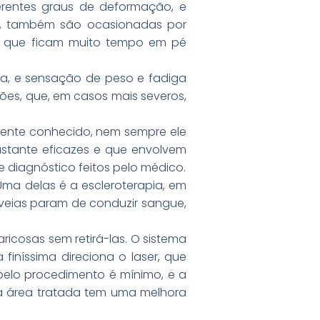
erentes graus de deformação, e
o, também são ocasionadas por
as que ficam muito tempo em pé
da, e sensação de peso e fadiga
es, que, em casos mais severos,
ente conhecido, nem sempre ele
astante eficazes e que envolvem
 diagnóstico feitos pelo médico.
Uma delas é a escleroterapia, em
 veias param de conduzir sangue,
icosas sem retirá-las. O sistema
iníssima direciona o laser, que
pelo procedimento é mínimo, e a
na área tratada tem uma melhora