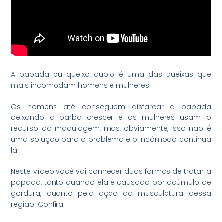
A papada ou queixo duplo é uma das queixas que
mais incomodam homens e mulheres.
Os homens até conseguem disfarçar a papada
deixando a barba crescer e as mulheres usam o
recurso da maquiagem, mas, obviamente, isso não é
uma solução para o problema e o incômodo continua
lá.
Neste vídeo você vai conhecer duas formas de tratar a
papada, tanto quando ela é causada por acúmulo de
gordura, quanto pela ação da musculatura dessa
região. Confira!