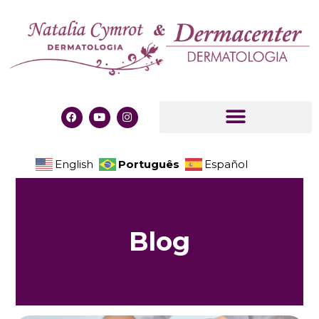
Português
English
Español
B
l
o
g