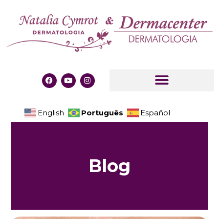
Português
English
Español
B
l
o
g