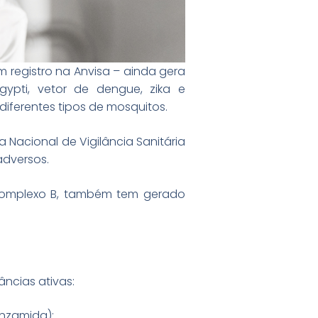
m registro na Anvisa – ainda gera
ypti, vetor de dengue, zika e
iferentes tipos de mosquitos.
acional de Vigilância Sanitária
adversos.
 complexo B, também tem gerado
âncias ativas:
nzamida);