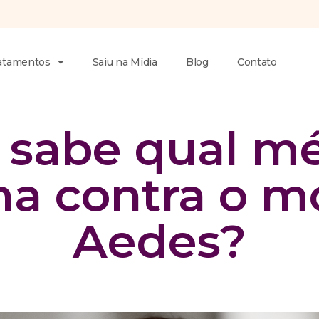
atamentos
Saiu na Mídia
Blog
Contato
 sabe qual m
na contra o m
Aedes?