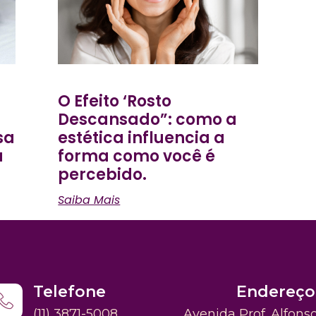
O Efeito ‘Rosto
Descansado”: como a
sa
estética influencia a
a
forma como você é
percebido.
Saiba Mais
Telefone
Endereço
(11) 3871-5008
Avenida Prof. Alfons