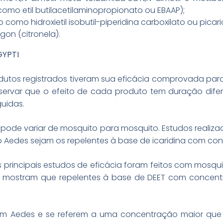
mo etil butilacetilaminopropionato ou EBAAP);
omo hidroxietil isobutil-piperidina carboxilato ou picari
on (citronela).
GYPTI
odutos registrados tiveram sua eficácia comprovada pa
bservar que o efeito de cada produto tem duração difer
guidas.
s pode variar de mosquito para mosquito. Estudos real
 o Aedes sejam os repelentes à base de icaridina com co
 principais estudos de eficácia foram feitos com mosqu
e mostram que repelentes à base de DEET com concentr
m Aedes e se referem a uma concentração maior que 15