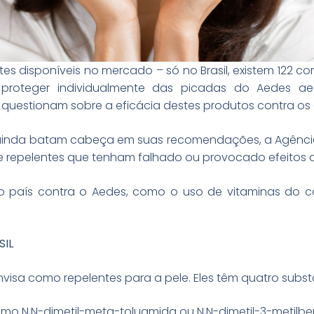
s disponíveis no mercado – só no Brasil, existem 122 co
roteger individualmente das picadas do Aedes aeg
questionam sobre a eficácia destes produtos contra os d
inda batam cabeça em suas recomendações, a Agência N
 repelentes que tenham falhado ou provocado efeitos 
no país contra o Aedes, como o uso de vitaminas do
SIL
nvisa como repelentes para a pele. Eles têm quatro subst
o N,N-dimetil-meta-toluamida ou N,N-dimetil-3-metilbe