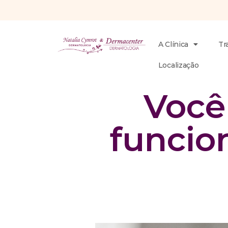
A Clínica
Tr
Localização
Você
funcio