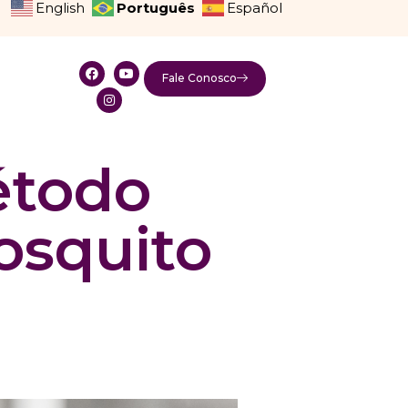
Português
English
Español
Fale Conosco
étodo
osquito