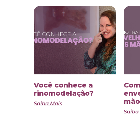
Você conhece a
Como
rinomodelação?
env
mão
Saiba Mais
Saiba