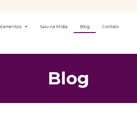
atamentos
Saiu na Mídia
Blog
Contato
B
l
o
g