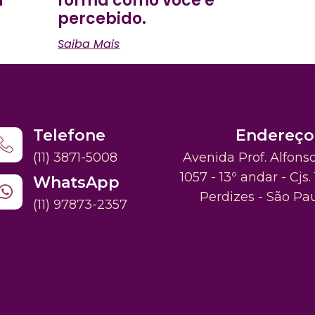
a
forma como você é
percebido.
Saiba Mais
Telefone
Endereço
(11) 3871-5008
Avenida Prof. Alfons
1057 - 13º andar - Cjs. 
WhatsApp
Perdizes - São Pa
(11) 97873-2357